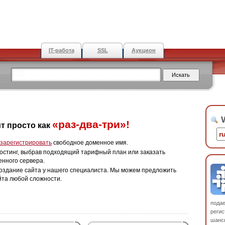
IT-работа
SSL
Аукцион
W
«раз-два-три»!
т просто как
зарегистрировать
свободное доменное имя.
остинг, выбрав подходящий тарифный план или заказать
енного сервера.
оздание сайта у нашего специалиста. Мы можем предложить
йта любой сложности.
пода
регис
шанс