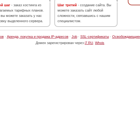
ой шаг
- заказ хостинга из
Шаг третий
- создание сайта. Вы
агаемых тарифных планов.
можете заказать сайт любой
 вы можете заказать у нас
сложности, связавшись с нашим
овку выделенного сервера.
специалистом.
ов
·
Аренда, покупка и продажа IP-адресов
·
Job
·
SSL-сертификаты
·
Освобождающие
Домен зарегистрирован через
i7.RU
.
Whois