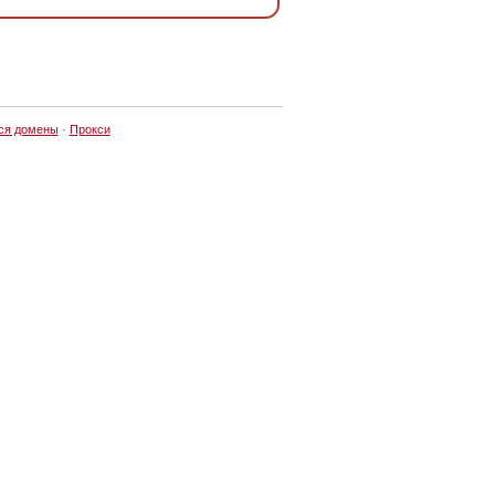
ся домены
·
Прокси