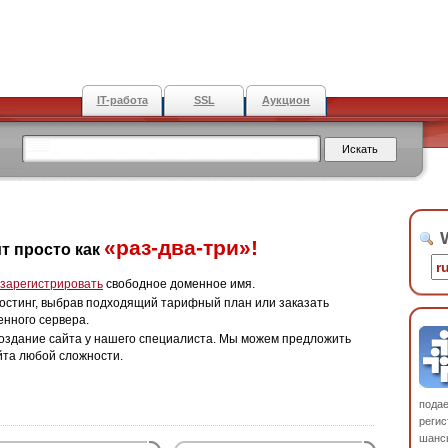
IT-работа
SSL
Аукцион
W
«раз-два-три»!
т просто как
зарегистрировать
свободное доменное имя.
остинг, выбрав подходящий тарифный план или заказать
енного сервера.
оздание сайта у нашего специалиста. Мы можем предложить
йта любой сложности.
пода
регис
шанс